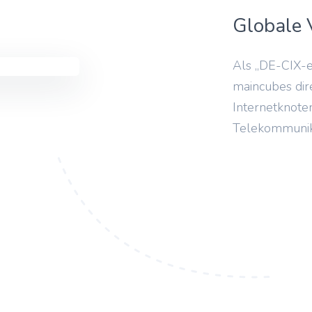
Globale 
Als „DE-CIX-e
maincubes di
Internetknote
Telekommunika