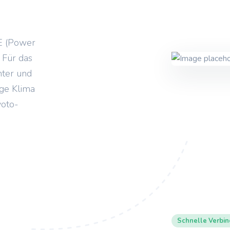
E (Power
 Für das
nter und
ige Klima
yoto-
Schnelle Verbin