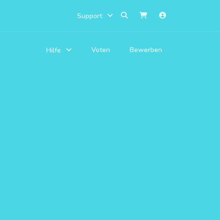
Support
Voten
Bewerben
Hilfe
datenbank
istung von Beiträgen um
m sich
lstmöglich zu helfen
lten
re
 welchen
träge oder Formulare ein
rke
istung aller Regelwerke
 unsere
worten Fragen die oft
wurden