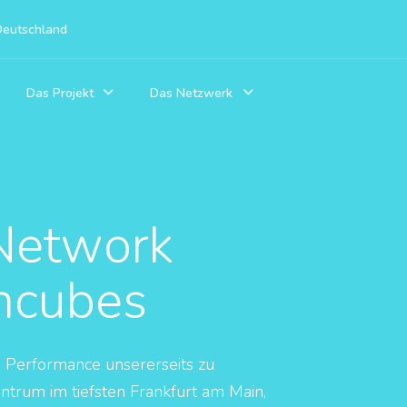
Deutschland
Das Projekt
Das Netzwerk
Wissens
Über uns
Discord
Eine Aufl
Wir präsentieren unsere Vision, Idee, und
Unsere Plattform des Vertrauens, u
dir schnel
erzählen unsere Geschichte
innerhalb der Community zu unterha
Network
Unser Team
Server
Formula
Das Team und derer Bereiche welche
Alle von uns existenten Server, auf
Reiche An
tagtäglich hart an das Netzwerk arbeiten
du beitreten kannst
incubes
Regelwe
Kooperationen
Unsere Konzepte
Eine Aufl
Eine Auflistung aller aktiven Kooperationen
Was macht uns einzigartig? Was ist
mit Influencern, oder weiteren
Idee?
 Performance unsererseits zu
FAQ
Rechenzentrum
Wir beant
Die Spielmodi
entrum im tiefsten Frankfurt am Main,
gestellt 