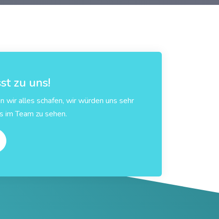
st zu uns!
wir alles schafen, wir würden uns sehr
ns im Team zu sehen.