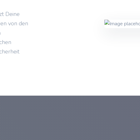
zt Deine
ren von den
n
schen
cherheit