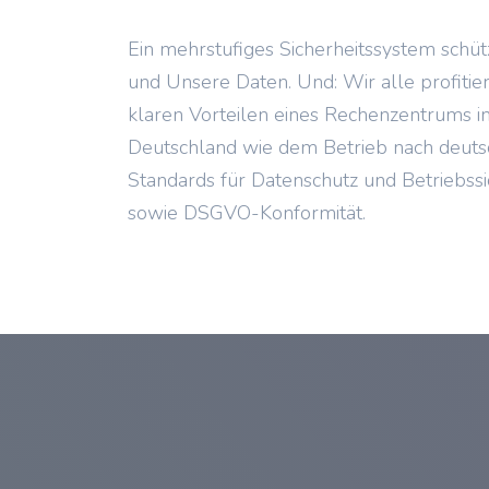
Ein mehrstufiges Sicherheitssystem schüt
und Unsere Daten. Und: Wir alle profitie
klaren Vorteilen eines Rechenzentrums i
Deutschland wie dem Betrieb nach deut
Standards für Datenschutz und Betriebssi
sowie DSGVO-Konformität.